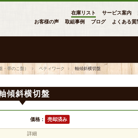
在庫リスト
サービス案内
お客様の声
取組事例
ブログ
よくある質
盤・帯のこ盤）
ペティワーク
軸傾斜横切盤
軸傾斜横切盤
価格：
売却済み
詳細