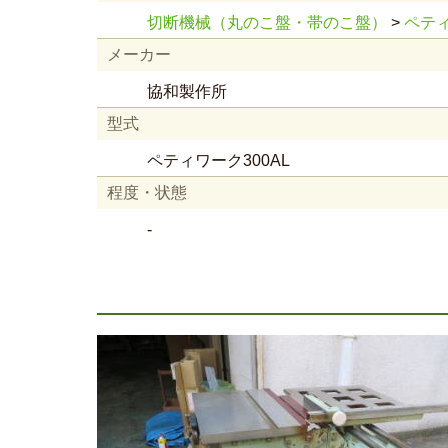
切断機械（丸のこ盤・帯のこ盤）
>
ペテ
メーカー
協和製作所
型式
ペティワーク300AL
程度・状態
-