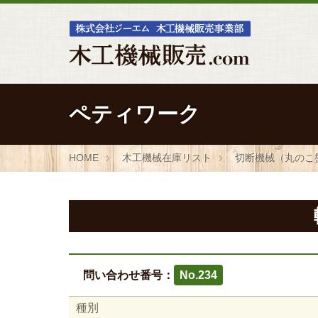
ペティワーク
HOME
木工機械在庫リスト
切断機械（丸のこ
問い合わせ番号：
No.234
種別