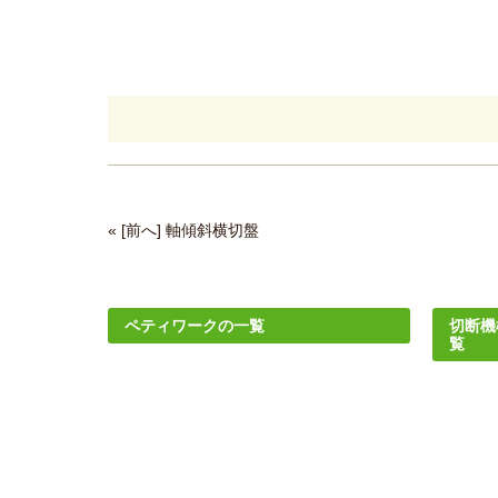
« [前へ] 軸傾斜横切盤
ペティワークの一覧
切断機
覧