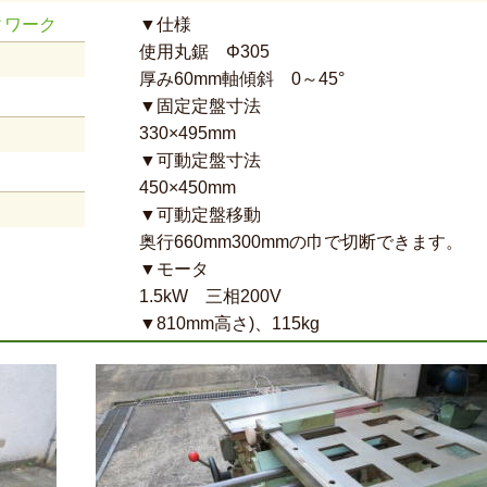
ィワーク
▼仕様
使用丸鋸 Φ305
厚み60mm軸傾斜 0～45°
▼固定定盤寸法
330×495mm
▼可動定盤寸法
450×450mm
▼可動定盤移動
奥行660mm300mmの巾で切断できます。
▼モータ
1.5kW 三相200V
▼810mm高さ)、115kg