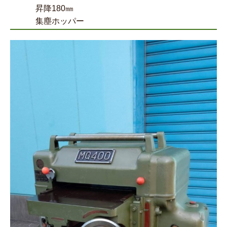
昇降180㎜
集塵ホッパー