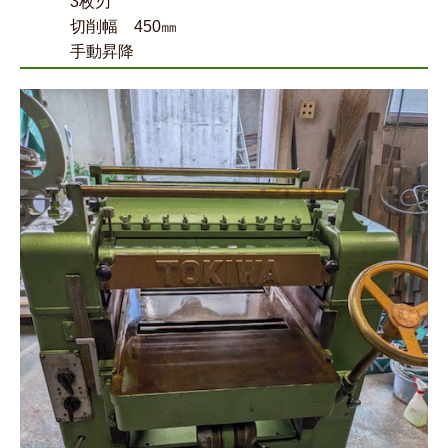
3枚刃
切削幅 450㎜
手動昇降