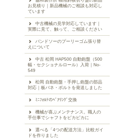
協和製作所 軸傾斜横切り盤の新品
お見積り｜新品機械のご相談も対応し
ています
中古機械の見学対応しています｜
実際に見て、触って、ご相談ください
バンドソーのプーリーゴム張り替
えについて
中古 松岡 HAP500 自動鉋盤（500
幅・セクショナルロール）入荷｜No-
549
松岡 自動鉋盤・手押し鉋盤の部品
対応｜板バネ・ボルトを発送しました
ﾐﾆﾌｫﾙﾃのﾍﾞｱﾘﾝｸﾞ交換
機械が喜ぶメンテナンス。職人の
手仕事でシャフトをピカピカに
選べる「4つの配送方法」比較ガイ
ドを作りました