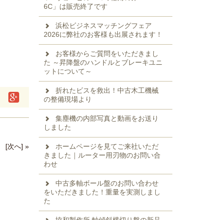
6C」は販売終了です
浜松ビジネスマッチングフェア
2026に弊社のお客様も出展されます！
お客様からご質問をいただきまし
た ～昇降盤のハンドルとブレーキユニ
ットについて～
折れたビスを救出！中古木工機械
の整備現場より
集塵機の内部写真と動画をお送り
しました
ホームページを見てご来社いただ
[次へ] »
きました｜ルーター用刃物のお問い合
わせ
中古多軸ボール盤のお問い合わせ
をいただきました！重量を実測しまし
た