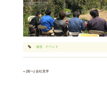
タ
会社
イベント
グ
« [前へ] 会社見学